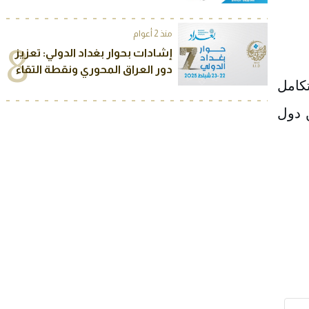
منذ 2 أعوام
8
إشادات بحوار بغداد الدولي: تعزيز
دور العراق المحوري ونقطة التقاء
كامل
للرؤى
ن دول