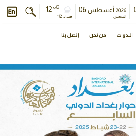
C
12 °
06
أغسطس
2026
الخميس
بغداد، 12°
الندوات
من نحن
إتصل بنا