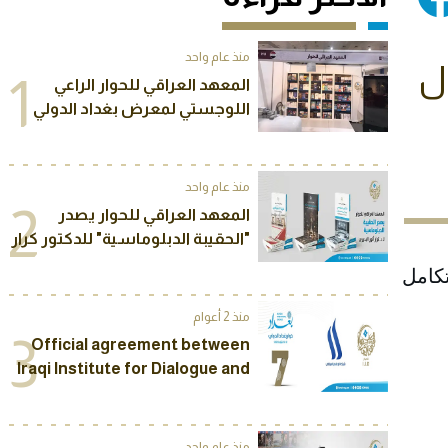
منذ عام واحد
ول
1
المعهد العراقي للحوار الراعي
اللوجستي لمعرض بغداد الدولي
للكتاب يفتتح جناحه الخاص في
المعرض
منذ عام واحد
2
المعهد العراقي للحوار يصدر
"الحقيبة الدبلوماسية" للدكتور كرار
البديري
تكامل
منذ 2 أعوام
3
Official agreement between
Iraqi Institute for Dialogue and
the Iraqi Media Network to
sponsor The Seventh Annual
International Conference of
منذ عام واحد