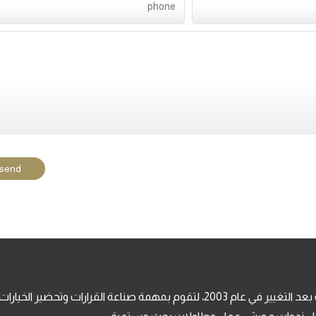
مؤسسة فكرية بحثية، تعنى بالدراسات والتخطيط الستراتيجي، تأسست بعد التغيير في عام 2003، لتقوم بمهمة ص