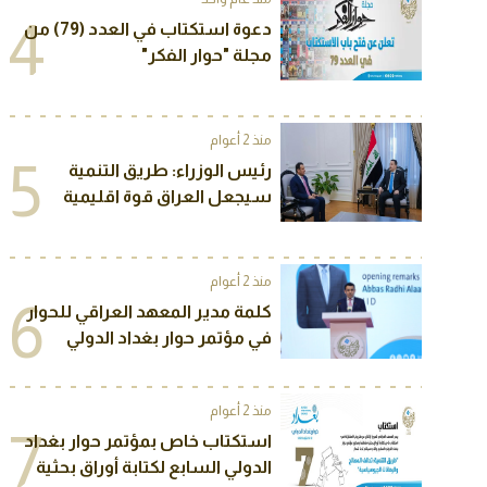
“Baghdad Dialogue” 2025
4
دعوة استكتاب في العدد (79) من
مجلة "حوار الفكر"
منذ 2 أعوام
5
رئيس الوزراء: طريق التنمية
سيجعل العراق قوة اقليمية
سياسة واقتصادية
منذ 2 أعوام
6
كلمة مدير المعهد العراقي للحوار
في مؤتمر حوار بغداد الدولي
السادس
منذ 2 أعوام
7
استكتاب خاص بمؤتمر حوار بغداد
الدولي السابع لكتابة أوراق بحثية