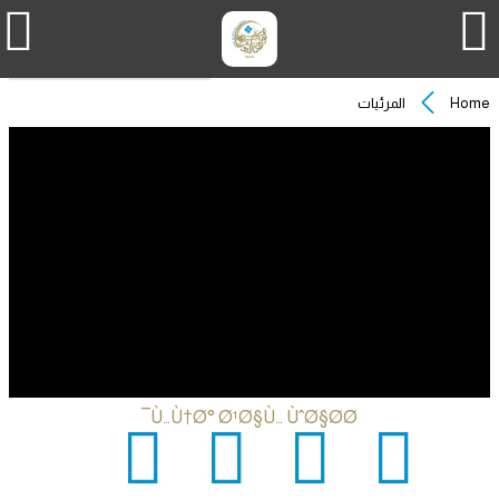
Home
المرئيات
Ù…Ù†Ø° Ø¹Ø§Ù… ÙˆØ§Ø­Ø¯