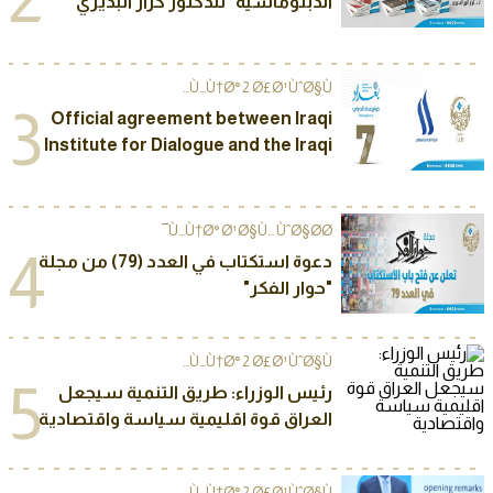
الدبلوماسية" للدكتور كرار البديري
Ù…Ù†Ø° 2 Ø£Ø¹ÙˆØ§Ù…
3
Official agreement between Iraqi
Institute for Dialogue and the Iraqi
Media Network to sponsor The
Seventh Annual International
Conference of “Baghdad Dialogue”
Ù…Ù†Ø° Ø¹Ø§Ù… ÙˆØ§Ø­Ø¯
2025
4
دعوة استكتاب في العدد (79) من مجلة
"حوار الفكر"
Ù…Ù†Ø° 2 Ø£Ø¹ÙˆØ§Ù…
5
رئيس الوزراء: طريق التنمية سيجعل
العراق قوة اقليمية سياسة واقتصادية
Ù…Ù†Ø° 2 Ø£Ø¹ÙˆØ§Ù…