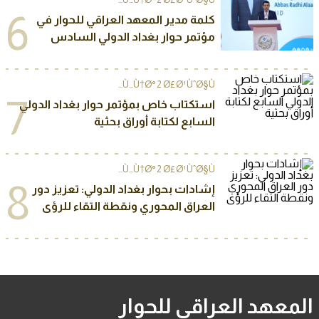
6
كلمة مدير المعهد العراقي للحوار في
مؤتمر حوار بغداد الدولي السادس
Ù…Ù†Ø° 2 Ø£Ø¹ÙˆØ§Ù…
7
استكتاب خاص بمؤتمر حوار بغداد الدولي
السابع لكتابة أوراق بحثية
Ù…Ù†Ø° 2 Ø£Ø¹ÙˆØ§Ù…
8
إشادات بحوار بغداد الدولي: تعزيز دور
العراق المحوري ونقطة التقاء للرؤى
المعهد العراقي للحوار