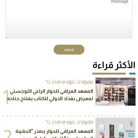
الأكثر قراءة
Ù…Ù†Ø° Ø¹Ø§Ù… ÙˆØ§Ø­Ø¯
1
المعهد العراقي للحوار الراعي اللوجستي
لمعرض بغداد الدولي للكتاب يفتتح جناحه
الخاص في المعرض
Ù…Ù†Ø° Ø¹Ø§Ù… ÙˆØ§Ø­Ø¯
2
المعهد العراقي للحوار يصدر "الحقيبة