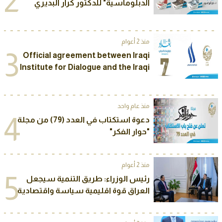
2
الدبلوماسية" للدكتور كرار البديري
منذ 2 أعوام
3
Official agreement between Iraqi
Institute for Dialogue and the Iraqi
Media Network to sponsor The
Seventh Annual International
Conference of “Baghdad Dialogue”
منذ عام واحد
2025
4
دعوة استكتاب في العدد (79) من مجلة
"حوار الفكر"
منذ 2 أعوام
5
رئيس الوزراء: طريق التنمية سيجعل
العراق قوة اقليمية سياسة واقتصادية