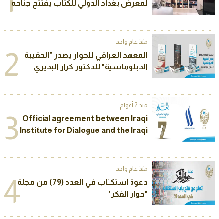
1
لمعرض بغداد الدولي للكتاب يفتتح جناحه
الخاص في المعرض
منذ عام واحد
2
المعهد العراقي للحوار يصدر "الحقيبة
الدبلوماسية" للدكتور كرار البديري
منذ 2 أعوام
3
Official agreement between Iraqi
Institute for Dialogue and the Iraqi
Media Network to sponsor The
Seventh Annual International
Conference of “Baghdad Dialogue”
منذ عام واحد
2025
4
دعوة استكتاب في العدد (79) من مجلة
"حوار الفكر"