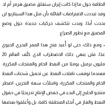
الطاقة حول ما إذا كانت إيران ستغلق مضيق هرمز أم لا.
وقد تبددت الافتراضات القائلة بأن مثل هذا السيناريو لن
يحدث أبدًا، وبدت تتكشف حركيات جديدة حول وضع
المضيق مع تطور الصراع.
• ومع ذلك، حتى لو أُعيد فتح هذا الممر البحري الحيوي
غدًا، فلن ينهي ذلك الاضطراب الذي كلّف العالم 20
مليون برميل يوميًا من النفط الخام والمنتجات المكررة.
فعندما توقفت ناقلات النفط عن تحميل شحنات النفط
الخام والمنتجات المكررة، وامتلأت سعة التخزين، اضطر
منتجو الخليج إلى البدء في خفض الإنتاج تدريجيًا في حقول
النفط والغاز في أنحاء المنطقة كافة، بل وأغلقوا بعضها