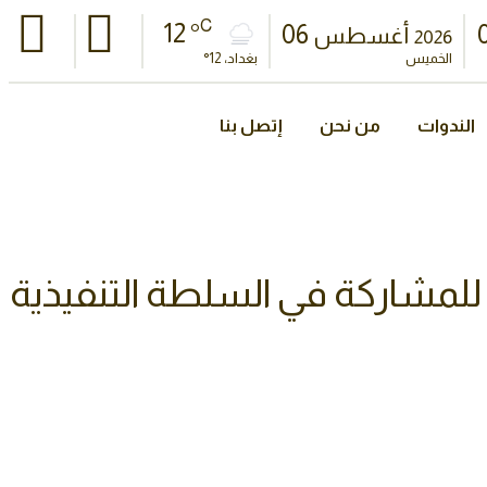
C
12 °
06
أغسطس
2026
الخميس
بغداد، 12°
الندوات
من نحن
إتصل بنا
ت للمشاركة في السلطة التنفيذية