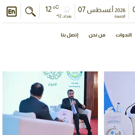
C
12 °
07
أغسطس
2026
الجمعة
بغداد، 12°
الندوات
من نحن
إتصل بنا