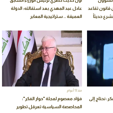
والشؤون
أول حديث حصري لرئيس الوزراء السابق
 قانون تقاعد
عادل عبد المهدي بعد استقالته: الدولة
شرع حديثاً
العميقة .. ستراتيجية المعابر
منذ 13 أعوام
ر: نحتاج إلى
فؤاد معصوم لمجلة "حوار الفكر":
المحاصصة السياسية تعرقل تطوير