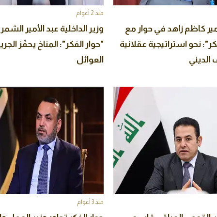
منذ 2 أعوام
أمير كاظم زاهد في حوار مع
وزير الداخلية عبد الأمير الشم
مجلة "حوار الفكر": نحو استراتيجية عقلانية
"حوار الفكر": المناخ يحفّز الج
 الديني
العوائل
منذ 3 أعوام