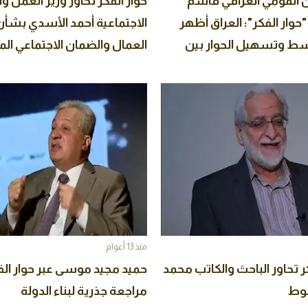
 القومي العراقي قاسم
حوار الفكر تحاور وزير العمل 
"حوار الفكر": العراق أظهر
الاجتماعية أحمد الأسدي بشأن
سط وتسهيل الحوار بين
العمال والضمان الاجتماعي الم
لأوسط
منذ 13 أعوام
ر تحاور الباحث والكاتب محمد
حميد مجيد موسى عبر حوار الفك
بوط
مراجعة جذرية لبناء الدولة