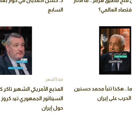
 فتح مضيق هرمز.. ما الآثار
د. حسن أحمديان في حوار بغدا
اقتصاد العالمي؟
السابع
منذ 5 أشهر
نحو 20 عاما.. هكذا تنبأ محمد حسنين
المذيع الأمريكي الشهير تاكر 
لحرب على إيران
السيناتور الجمهوري تيد كروز 
حول إيران