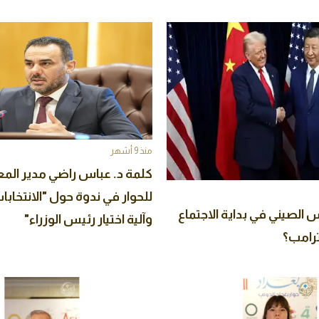
منذ 9 أشهر
كلمة د. عباس راضي مدير المع
للحوار في ندوة حول "الانتخابا
س الصيني في بداية الاجتماع
وآلية اختيار رئيس الوزراء"
ترامب؟