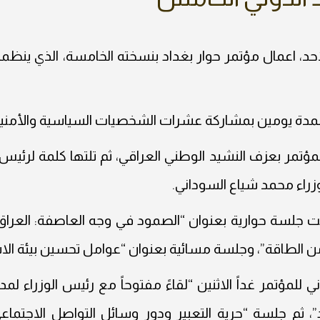
احد، اعمال مؤتمر حوار بغداد بنسخته الخامسة، الذي ينظم
لمدة يومين بمشاركة عشرات الشخصيات السياسية والأمنية 
مؤتمر بعزف النشيد الوطني العراقي، ثم تلتها كلمة لرئي
راء محمد شياع السوداني.
جلسة حوارية بعنوان “الصمود في وجه العاصفة: العراق وت
من الطاقة”، وجلسة مسائية بعنوان “عوامل تحسين بيئة الاس
ني للمؤتمر غداً الاثنين “لقاءً مفتوحاً مع رئيس الوزراء 
، ثم جلسة “حرية التعبير ودور وسائل التواصل الاجتماعي