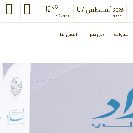
C
12 °
07
أغسطس
2026
الجمعة
بغداد، 12°
الندوات
من نحن
إتصل بنا