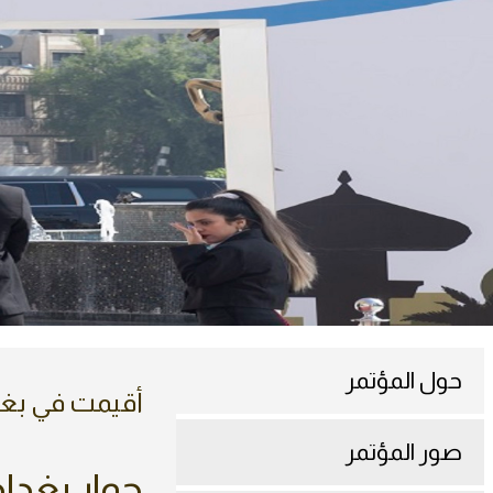
حول المؤتمر
أقيمت في بغداد في 19
صور المؤتمر
حوار بغدا