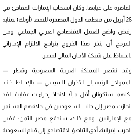
القاهرة على غيابها. وكان انسحاب الإمارات المفاجئ في
28 أبريل من منظمة الدول المصدرة للنفط (أوبك) بمثابة
رفض واضح للعمل الاقتصادي العربي الجماعي. ومن
المرجح أن ينذر هذا الخروج بتراجع الالتزام الإماراتي
بالحفاظ على شبكة الأمان المالي لمصر.
وقد تشعر المملكة العربية السعودية وقطر —
الممولان الرئيسيان الآخران للسيسي — بالإحباط ذاته،
لكنهما ستكونان أقل ميلاً لاتخاذ إجراءات عقابية. لقد
انحازت مصر إلى جانب السعوديين في خلافهم المستمر
مع الإماراتيين. ومع ذلك، ستدفع مصر الثمن؛ فقبل
الحرب الإيرانية، أدى التباطؤ الاقتصادي إلى قيام السعودية