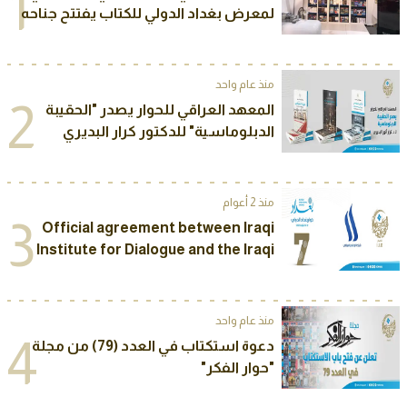
1
لمعرض بغداد الدولي للكتاب يفتتح جناحه
الخاص في المعرض
منذ عام واحد
2
المعهد العراقي للحوار يصدر "الحقيبة
الدبلوماسية" للدكتور كرار البديري
منذ 2 أعوام
3
Official agreement between Iraqi
Institute for Dialogue and the Iraqi
Media Network to sponsor The
Seventh Annual International
Conference of “Baghdad Dialogue”
منذ عام واحد
2025
4
دعوة استكتاب في العدد (79) من مجلة
"حوار الفكر"