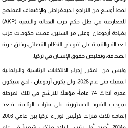
نمط أوسع من التراجع الديمقراطي والإضعاف الممنهج
للمعارضة في ظل حكم حزب العدالة والتنمية (AKP)
بقيادة أردوغان. وعلى مر السنين، عملت حكومات حزب
العدالة والتنمية على تقويض النظام القضائي، وخنق حرية
الصحافة، وتقليص حقوق الإنسان في تركيا.
وليس من المقرر إجراء الانتخابات الرئاسية والبرلمانية
المقبلة حتى عام 2028، ولن يكون أردوغان -الذي سيكون
عمره آنذاك 74 عاماً- مؤهلاً للترشح في تلك المرحلة
بموجب القيود الدستورية على فترات الرئاسة. فبعد
إتمامه ثلاث فترات كرئيس لوزراء تركيا بين عامي 2003
و2014، أصبح أول رئيس للبلاد منتخب شعبياً في عام