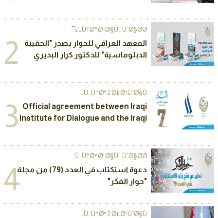
الخاص في المعرض
Ù…Ù†Ø° Ø¹Ø§Ù… ÙˆØ§Ø­Ø¯
2
المعهد العراقي للحوار يصدر "الحقيبة
الدبلوماسية" للدكتور كرار البديري
Ù…Ù†Ø° 2 Ø£Ø¹ÙˆØ§Ù…
3
Official agreement between Iraqi
Institute for Dialogue and the Iraqi
Media Network to sponsor The
Seventh Annual International
Conference of “Baghdad Dialogue”
Ù…Ù†Ø° Ø¹Ø§Ù… ÙˆØ§Ø­Ø¯
2025
4
دعوة استكتاب في العدد (79) من مجلة
"حوار الفكر"
Ù…Ù†Ø° 2 Ø£Ø¹ÙˆØ§Ù…