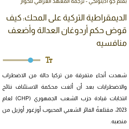
بقلم جو أديتونجي - ترجمة المعهد العراقي للحوار
الديمقراطية التركية على المحك: كيف
قوض حكم أردوغان العدالة وأضعف
منافسيه
شهدت أنحاء متفرقة من تركيا حالة من الاضطراب
والاضطرابات بعد أن ألغت محكمة الاستئناف نتائج
انتخابات قيادة حزب الشعب الجمهوري (CHP) لعام
2023، مقتلعةً الفائز الشعبي المحبوب أوزغور أوزيل من
منصبه.