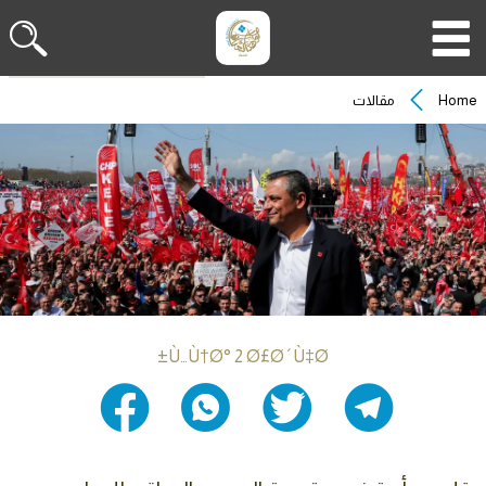
Home
مقالات
Ù…Ù†Ø° 2 Ø£Ø´Ù‡Ø±