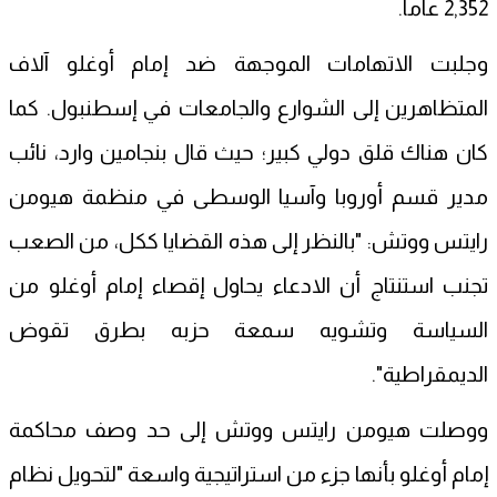
2,352 عاماً.
وجلبت الاتهامات الموجهة ضد إمام أوغلو آلاف
المتظاهرين إلى الشوارع والجامعات في إسطنبول. كما
كان هناك قلق دولي كبير؛ حيث قال بنجامين وارد، نائب
مدير قسم أوروبا وآسيا الوسطى في منظمة هيومن
رايتس ووتش: "بالنظر إلى هذه القضايا ككل، من الصعب
تجنب استنتاج أن الادعاء يحاول إقصاء إمام أوغلو من
السياسة وتشويه سمعة حزبه بطرق تقوض
الديمقراطية".
ووصلت هيومن رايتس ووتش إلى حد وصف محاكمة
إمام أوغلو بأنها جزء من استراتيجية واسعة "لتحويل نظام