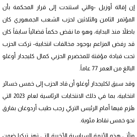
إن إقالة أوزيل -والتي استندت إلى قرار المحكمة بأن
المؤتمر الثامن والثلاثين لحزب الشعب الجمهوري كان
باطلاً منذ البداية، وهو ما نقض حكماً قضائياً سابقاً كان
قد رفض المزاعم بوجود مخالفات انتخابية- تركت الحزب
تحت قيادة مؤقتة للمخضرم الحزبي كمال كليجدار أوغلو
البالغ من العمر 77 عاماً.
وقد سبق لكليجدار أوغلو أن قاد الحزب إلى خمس خسائر
انتخابية، بما في ذلك الانتخابات الرئاسية لعام 2023 التي
هُزم فيها أمام الرئيس التركي رجب طيب أردوغان بفارق
نحو خمس نقاط مئوية.
وتأتي هذه الأزمة السياسية الأخيرة التي تهز تركيا ضمن