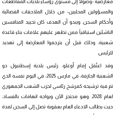
معارضيه -وصولاً إلى مستوى رؤساء بلديات المقاطعات
والمسؤولين المحليين- من خلال الملاحقات القضائية
وأحكام السجن. ويبدو أن الهدف كان تحييد المنافسين
الناشئين استباقياً ممن تظهر عليهم علامات بناء قاعدة
شعبية، وذلك قبل أن يترجموا المعارضة إلى تهديد
للرئيس.
وقد اعتُقل إمام أوغلو، رئيس بلدية إسطنبول ذو
الشعبية الجارفة، في مارس 2025، في اليوم نفسه الذي
تم فيه ترشيحه كمرشح رئاسي لحزب الشعب الجمهوري
لعام 2028. وهو محتجز الآن ويواجه اتهامات بالفساد،
حيث يطالب الادعاء العام بعقوبة تصل إلى السجن لمدة