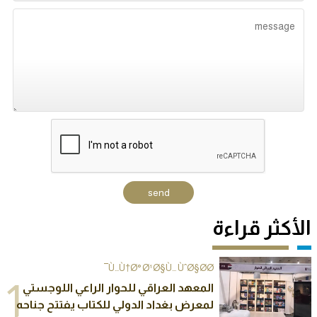
الأكثر قراءة
Ù…Ù†Ø° Ø¹Ø§Ù… ÙˆØ§Ø­Ø¯
1
المعهد العراقي للحوار الراعي اللوجستي
لمعرض بغداد الدولي للكتاب يفتتح جناحه